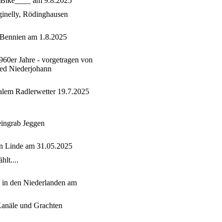
E-Bike____ am 9.8.2025
ginelly, Rödinghausen
Bennien am 1.8.2025
60er Jahre - vorgetragen von
ied Niederjohann
alem Radlerwetter 19.7.2025
ingrab Jeggen
n Linde am 31.05.2025
hlt....
n in den Niederlanden am
Kanäle und Grachten