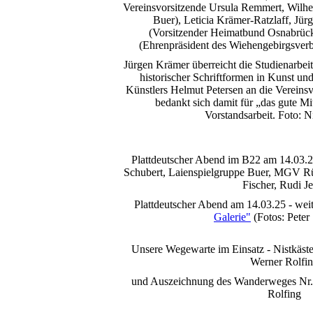
Vereinsvorsitzende Ursula Remmert, Wilhe
Buer), Leticia Krämer-Ratzlaff, Jü
(Vorsitzender Heimatbund Osnabrück
(Ehrenpräsident des Wiehengebirgsverb
Jürgen Krämer überreicht die Studienarbe
historischer Schriftformen in Kunst u
Künstlers Helmut Petersen an die Vereins
bedankt sich damit für „das gute Mi
Vorstandsarbeit. Foto: 
Plattdeutscher Abend im B22 am 14.03.2
Schubert, Laienspielgruppe Buer, MGV Rüt
Fischer, Rudi J
Plattdeutscher Abend am 14.03.25 - weit
Galerie"
(Fotos: Peter
Unsere Wegewarte im Einsatz - Nistkäste
Werner Rolfi
und Auszeichnung des Wanderweges Nr. 
Rolfing