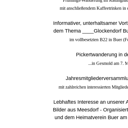
Frühlings-Wanderung im Rattingha
mit anschließendem Kaffeetrinken in 
Informativer, unterhaltsamer Vo
dem Thema ____Glockendorf Bu
im vollbesetzten B22 in Buer (F
Pickertwanderung in de
...in Gesmold am 7. 
Jahresmitgliederversamml
mit zahlreichen interessierten Mitglied
Lebhaftes Interesse an unserer A
Bilder aus Meesdorf - Organisie
und dem Heimatverein Buer am