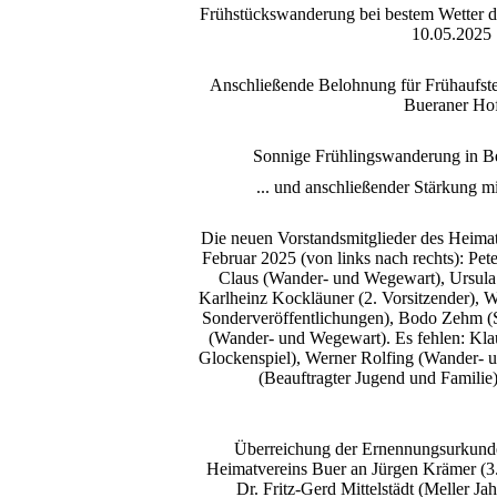
Frühstückswanderung bei bestem Wetter 
10.05.2025
Anschließende Belohnung für Frühaufste
Bueraner Ho
Sonnige Frühlingswanderung in B
... und anschließender Stärkung 
Die neuen Vorstandsmitglieder des Heimat
Februar 2025 (von links nach rechts): Pet
Claus (Wander- und Wegewart), Ursula 
Karlheinz Kockläuner (2. Vorsitzender), We
Sonderveröffentlichungen), Bodo Zehm (S
(Wander- und Wegewart). Es fehlen: Kla
Glockenspiel), Werner Rolfing (Wander-
(Beauftragter Jugend und Familie)
Überreichung der Ernennungsurkund
Heimatvereins Buer an Jürgen Krämer (3. 
Dr. Fritz-Gerd Mittelstädt (Meller J