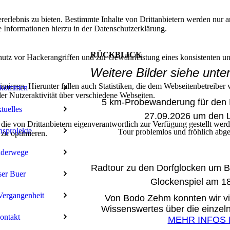
lebnis zu bieten. Bestimmte Inhalte von Drittanbietern werden nur ang
e Informationen hierzu in der Datenschutzerklärung.
RÜCKBLICK
utz vor Hackerangriffen und zur Gewährleistung eines konsistenten un
Weitere Bilder siehe unte
ieren. Hierunter fallen auch Statistiken, die dem Webseitenbetreiber v
lkommen
r Nutzeraktivität über verschiedene Webseiten.
5 km-Probewanderung für den 
tuelles
27.09.2026 um den L
 die von Drittanbietern eigenverantwortlich zur Verfügung gestellt wer
nsprojekte
Tour problemlos und fröhlich abg
 zu optimieren.
derwege
Radtour zu den Dorfglocken um B
er Buer
Glockenspiel am 1
Vergangenheit
Von Bodo Zehm konnten wir vi
Wissenswertes über die einzel
ontakt
MEHR INFOS 