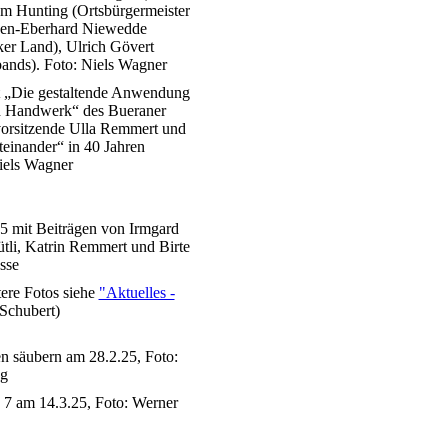
m Hunting (Ortsbürgermeister
rgen-Eberhard Niewedde
er Land), Ulrich Gövert
ands). Foto: Niels Wagner
it „Die gestaltende Anwendung
nd Handwerk“ des Bueraner
vorsitzende Ulla Remmert und
teinander“ in 40 Jahren
Niels Wagner
5 mit Beiträgen von Irmgard
li, Katrin Remmert und Birte
esse
ere Fotos siehe
"Aktuelles -
 Schubert)
n säubern am 28.2.25, Foto:
ng
7 am 14.3.25, Foto: Werner