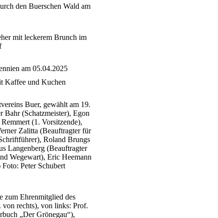
durch den Buerschen Wald am
her mit leckerem Brunch im
f
ennien am 05.04.2025
mit Kaffee und Kuchen
vereins Buer, gewählt am 19.
er Bahr (Schatzmeister), Egon
Remmert (1. Vorsitzende),
rner Zalitta (Beauftragter für
chriftführer), Roland Brungs
us Langenberg (Beauftragter
 und Wegewart), Eric Heemann
 Foto: Peter Schubert
e zum Ehrenmitglied des
von rechts), von links: Prof.
ahrbuch „Der Grönegau“),