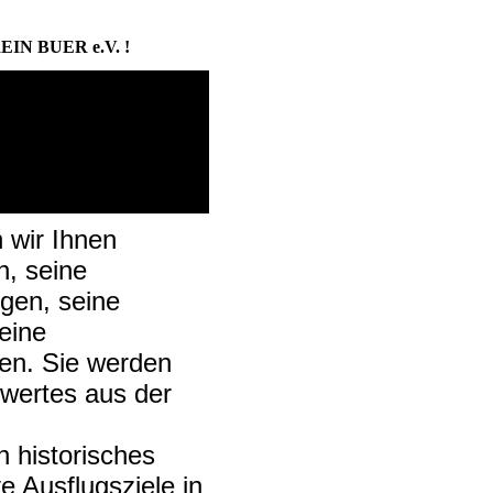
N BUER e.V. !
 wir Ihnen
n, seine
ngen, seine
eine
len. Sie werden
swertes aus der
n historisches
ve Ausflugsziele in