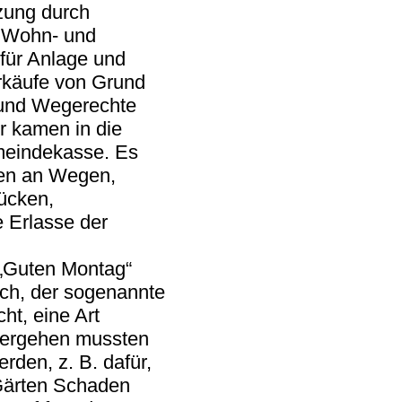
zung durch
n Wohn- und
für Anlage und
rkäufe von Grund
 und Wegerechte
r kamen in die
meindekasse. Es
n an Wegen,
ücken,
 Erlasse der
„Guten Montag“
h, der sogenannte
ht, eine Art
 Vergehen mussten
erden, z. B. dafür,
Gärten Schaden