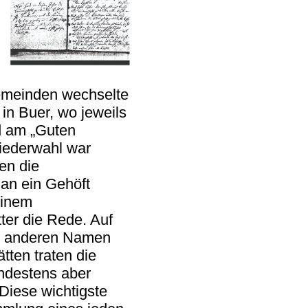
emeinden wechselte
 in Buer, wo jeweils
d am „Guten
iederwahl war
en die
an ein Gehöft
einem
ter die Rede. Auf
nter anderen Namen
ten traten die
indestens aber
Diese wichtigste