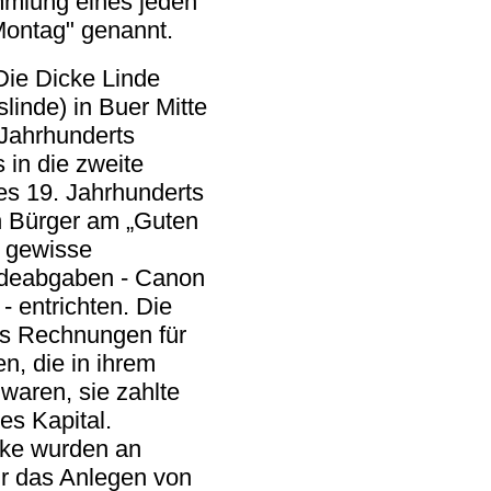
mmlung eines jeden
Montag" genannt.
 Die Dicke Linde
slinde) in Buer Mitte
 Jahrhunderts
 in die zweite
es 19. Jahrhunderts
 Bürger am „Guten
 gewisse
deabgaben - Canon
- entrichten. Die
ts Rechnungen für
n, die in ihrem
waren, sie zahlte
es Kapital.
ke wurden an
ür das Anlegen von