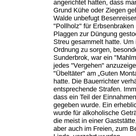
angerichtet hatten, dass m
Grund Kühe oder Ziegen ge
Walde unbefugt Besenreiser
"Pollholz" für Erbsenbrake
Plaggen zur Düngung gesto
Streu gesammelt hatte. Um 
Ordnung zu sorgen, besonde
Sunderbrok, war ein "Mahlma
jedes "Vergehen" anzuzeige
"Übeltäter" am „Guten Mont
hatte. Die Bauerrichter ver
entsprechende Strafen. Imme
dass ein Teil der Einnahme
gegeben wurde. Ein erhebli
wurde für alkoholische Get
die meist in einer Gaststätt
aber auch im Freien, zum Be