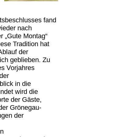
tsbeschlusses fand
wieder nach
er „Gute Montag“
iese Tradition hat
Ablauf der
eich geblieben. Zu
es Vorjahres
der
lick in die
ndet wird die
te der Gäste,
der Grönegau-
ngen der
en