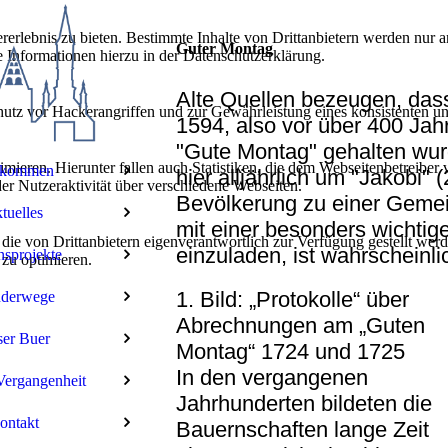
lebnis zu bieten. Bestimmte Inhalte von Drittanbietern werden nur ang
Guter Montag
e Informationen hierzu in der Datenschutzerklärung.
Alte Quellen bezeugen, dass
utz vor Hackerangriffen und zur Gewährleistung eines konsistenten un
1594, also vor über 400 Jah
"Gute Montag" gehalten wur
ieren. Hierunter fallen auch Statistiken, die dem Webseitenbetreiber v
lkommen
hier alljährlich um "Jakobi" 
r Nutzeraktivität über verschiedene Webseiten.
Bevölkerung zu einer Gem
tuelles
mit einer besonders wichti
 die von Drittanbietern eigenverantwortlich zur Verfügung gestellt wer
einzuladen, ist wahrscheinlic
nsprojekte
 zu optimieren.
1. Bild: „Protokolle“ über
derwege
Abrechnungen am „Guten
er Buer
Montag“ 1724 und 1725
In den vergangenen
Vergangenheit
Jahrhunderten bildeten die
ontakt
Bauernschaften lange Zeit