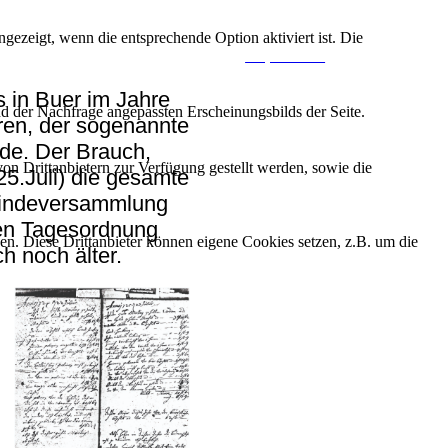
ezeigt, wenn die entsprechende Option aktiviert ist. Die
Impressum
 in Buer im Jahre
d der Nachfrage angepassten Erscheinungsbilds der Seite.
ren, der sogenannte
de. Der Brauch,
on Drittanbietern zur Verfügung gestellt werden, sowie die
(25.Juli) die gesamte
eindeversammlung
gen Tagesordnung
den. Diese Drittanbieter können eigene Cookies setzen, z.B. um die
h noch älter.