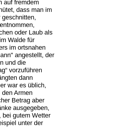
an auf fremdem
hütet, dass man im
 geschnitten,
n entnommen,
chen oder Laub als
im Walde für
rs im ortsnahen
nn" angestellt, der
n und die
ag“ vorzuführen
hängten dann
r war es üblich,
n den Armen
cher Betrag aber
ränke ausgegeben,
e, bei gutem Wetter
ispiel unter der