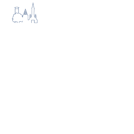
Rundweg Nr. 7
Roter Pfahl - Kalbsiek - 4,5 km
Sehr abwechslungsreicher Wanderweg
über den Linner Berg. Höchster Punkt
176 m, tiefster Punkt im "Kalbsiek" bei