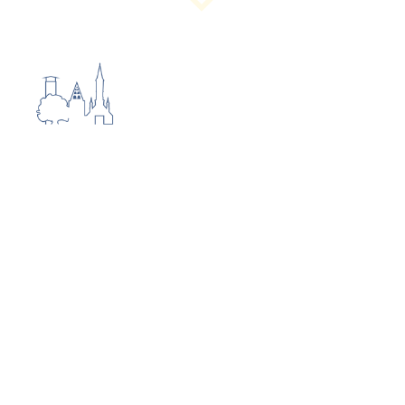
Eingangstor jüdischer Friedhof
In Buer befindet sich außer den zwei
christlichen Kirchhöfen, deren Träger die
Martini-Kirchengemeinde ist, auch ein
jüdischer Friedhof mit alten, verwitterten
Steinen unter hohen Bäumen. Auf
Initiative unseres Vereins wurde 2012
eine neue Toranlage geschaffen, die der
Bedeutung dieses Friedhofs gerecht wird.