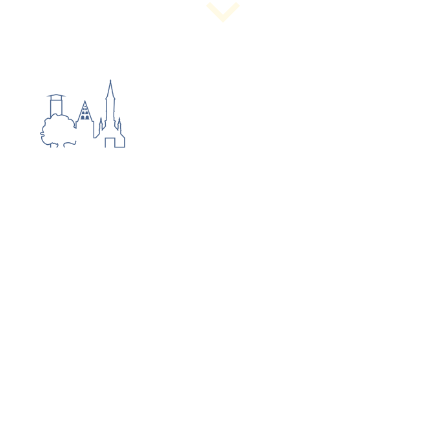
vereinsprojekte
Die vom Heimatverein Buer verfolgten
Ziele sind sehr vielfältig und erfordern von
einigen Mitgliedern ein hohes Maß an
ehrenamtlichem Engagement. Dazu
zählen vor allem Projekte, zu denen
sowohl die Betreuung von Angeboten aus
dem Bereich „Wandern“ als auch
Maßnahmen zur Aufwertung des