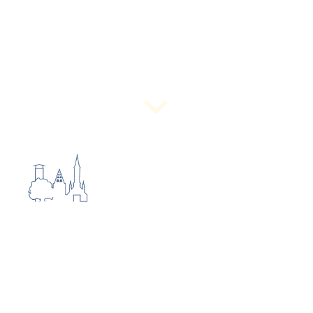
Flachsanbau und Leinenherstellung
In Deutschland hatten der Flachsanbau
und seine Verarbeitung zu Leinen eine